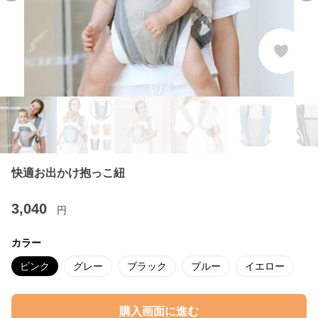
快適お出かけ抱っこ紐
3,040
円
カラー
ピンク
グレー
ブラック
ブルー
イエロー
購入画面に進む