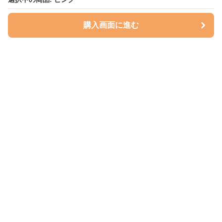
購入画面に進む
購入画面に進む
ハグベリー
について
会社概要
利用規約