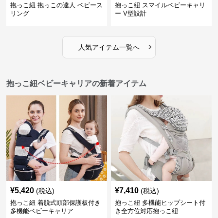
抱っこ紐 抱っこの達人 ベビース
抱っこ紐 スマイルベビーキャリ
リング
ー V型設計
›
人気アイテム一覧へ
抱っこ紐ベビーキャリアの新着アイテム
¥
5,420
¥
7,410
(税込)
(税込)
抱っこ紐 着脱式頭部保護板付き
抱っこ紐 多機能ヒップシート付
多機能ベビーキャリア
き全方位対応抱っこ紐