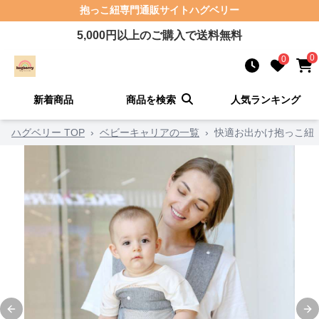
抱っこ紐
専門通販サイト
ハグベリー
5,000
円以上のご購入で送料無料
0
0
新着商品
商品を検索
人気ランキング
ハグベリー TOP
›
ベビーキャリアの一覧
›
快適お出かけ抱っこ紐
Previous slide
Ne