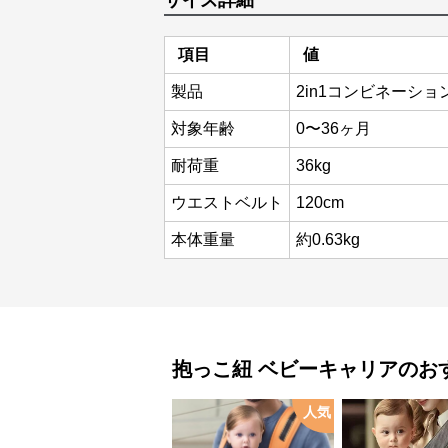
サイズ詳細
項目
値
製品
2in1コンビネーショ
対象年齢
0〜36ヶ月
耐荷重
36kg
ウエストベルト
120cm
本体重量
約0.63kg
抱っこ紐
ベビーキャリア
のお
人気