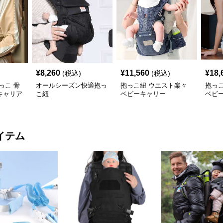
¥
8,260
¥
11,560
¥
18,
(税込)
(税込)
っこ 骨
オールシーズン快適抱っ
抱っこ紐 ウエスト楽々
抱っ
キャリア
こ紐
ベビーキャリー
ベビ
イテム