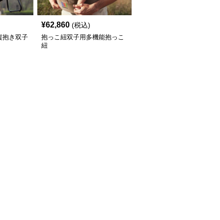
¥
62,860
(税込)
縦抱き双子
抱っこ紐双子用多機能抱っこ
紐