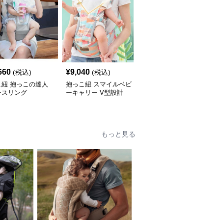
660
¥
9,040
¥
6,060
(税込)
(税込)
(税込)
こ紐 抱っこの達人
抱っこ紐 スマイルベビ
抱っこ紐 快適抱っこ 腰
ースリング
ーキャリー V型設計
サポート ベビースリン
グ
もっと見る