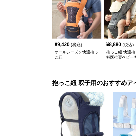
¥
9,420
¥
8,880
(税込)
(税込)
オールシーズン快適抱っ
抱っこ紐 快適抱
こ紐
科医推奨ベビー
抱っこ紐
双子用
のおすすめア