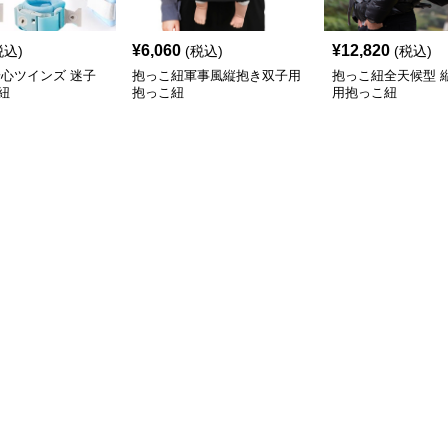
¥
6,060
¥
12,820
税込)
(税込)
(税込)
安心ツインズ 迷子
抱っこ紐軍事風縦抱き双子用
抱っこ紐全天候型 
紐
抱っこ紐
用抱っこ紐