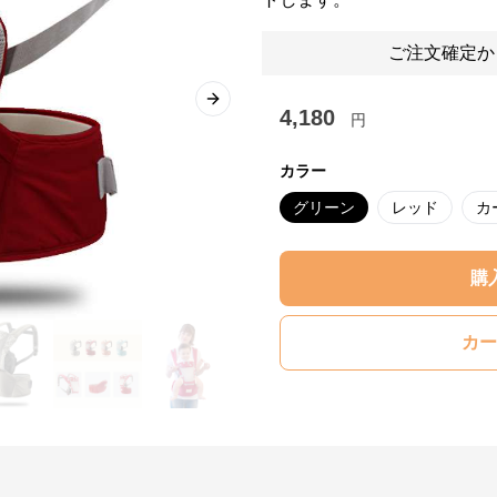
ご注文確定か
Next slide
4,180
円
カラー
グリーン
レッド
カ
購
カー