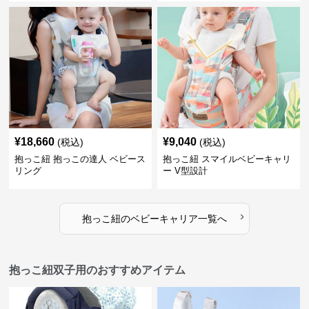
¥
18,660
¥
9,040
(税込)
(税込)
抱っこ紐 抱っこの達人 ベビース
抱っこ紐 スマイルベビーキャリ
リング
ー V型設計
›
抱っこ紐
の
ベビーキャリア
一覧へ
抱っこ紐双子用のおすすめアイテム