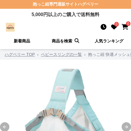
抱っこ紐
専門通販サイト
ハグベリー
5,000
円以上のご購入で送料無料
0
0
新着商品
商品を検索
人気ランキング
ハグベリー TOP
›
ベビースリングの一覧
›
抱っこ紐 快適メッシ
Previous slide
Ne