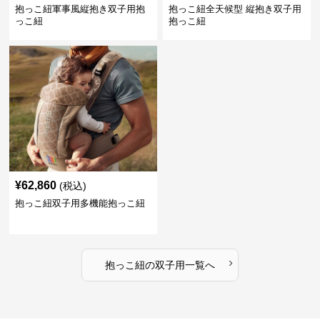
抱っこ紐軍事風縦抱き双子用抱
抱っこ紐全天候型 縦抱き双子用
っこ紐
抱っこ紐
¥
62,860
(税込)
抱っこ紐双子用多機能抱っこ紐
›
抱っこ紐
の
双子用
一覧へ