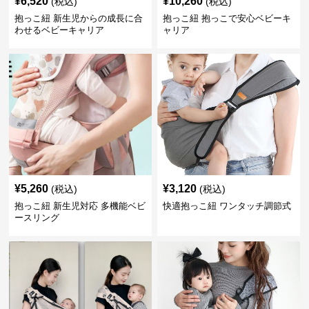
¥
6,520
¥
10,260
(税込)
(税込)
抱っこ紐 新生児からの成長に合
抱っこ紐 抱っこで安心ベビーキ
わせるベビーキャリア
ャリア
¥
5,260
¥
3,120
(税込)
(税込)
抱っこ紐 新生児対応 多機能ベビ
快適抱っこ紐 ワンタッチ調節式
ースリング