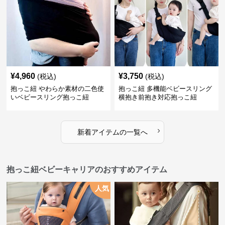
¥
4,960
¥
3,750
(税込)
(税込)
抱っこ紐 やわらか素材の二色使
抱っこ紐 多機能ベビースリング
いベビースリング抱っこ紐
横抱き前抱き対応抱っこ紐
›
新着アイテムの一覧へ
抱っこ紐ベビーキャリアのおすすめアイテム
人気