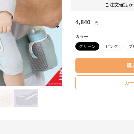
ご注文確定か
4,840
円
Next slide
カラー
グリーン
ピンク
ブ
購
カー