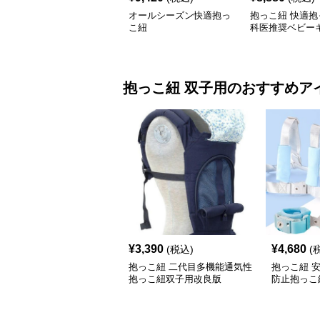
オールシーズン快適抱っ
抱っこ紐 快適抱
こ紐
科医推奨ベビー
抱っこ紐
双子用
のおすすめア
¥
3,390
¥
4,680
(税込)
(
抱っこ紐 二代目多機能通気性
抱っこ紐 
抱っこ紐双子用改良版
防止抱っこ