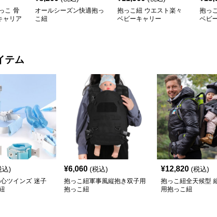
っこ 骨
オールシーズン快適抱っ
抱っこ紐 ウエスト楽々
抱っ
キャリア
こ紐
ベビーキャリー
ベビ
イテム
¥
6,060
¥
12,820
税込)
(税込)
(税込)
安心ツインズ 迷子
抱っこ紐軍事風縦抱き双子用
抱っこ紐全天候型 
紐
抱っこ紐
用抱っこ紐