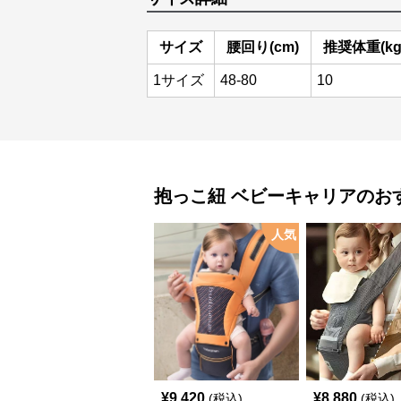
サイズ
腰回り(cm)
推奨体重(kg
1サイズ
48-80
10
抱っこ紐
ベビーキャリア
のお
人気
¥
9,420
¥
8,880
(税込)
(税込)