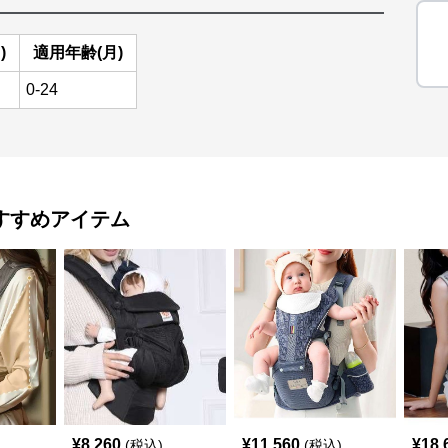
)
適用年齢(月)
0-24
すすめアイテム
¥
8,260
¥
11,560
¥
18,
(税込)
(税込)