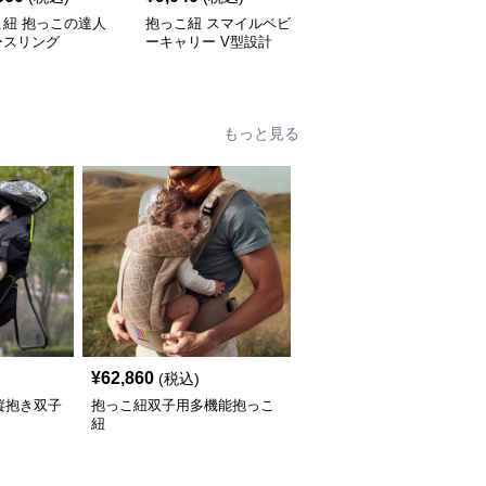
こ紐 抱っこの達人
抱っこ紐 スマイルベビ
抱っこ紐 快適抱っこ 腰
ースリング
ーキャリー V型設計
サポート ベビースリン
グ
もっと見る
¥
62,860
(税込)
縦抱き双子
抱っこ紐双子用多機能抱っこ
紐