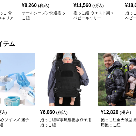
¥
8,260
¥
11,560
¥
18,
(税込)
(税込)
っこ 骨
オールシーズン快適抱っ
抱っこ紐 ウエスト楽々
抱っ
キャリア
こ紐
ベビーキャリー
ベビ
イテム
¥
6,060
¥
12,820
税込)
(税込)
(税込)
安心ツインズ 迷子
抱っこ紐軍事風縦抱き双子用
抱っこ紐全天候型 
紐
抱っこ紐
用抱っこ紐