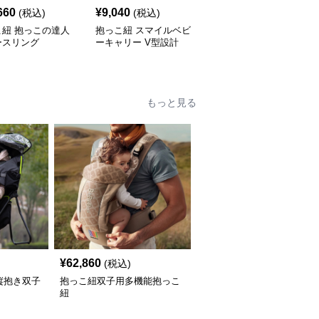
660
¥
9,040
¥
6,060
(税込)
(税込)
(税込)
こ紐 抱っこの達人
抱っこ紐 スマイルベビ
抱っこ紐 快適抱っこ 腰
ースリング
ーキャリー V型設計
サポート ベビースリン
グ
もっと見る
¥
62,860
(税込)
縦抱き双子
抱っこ紐双子用多機能抱っこ
紐