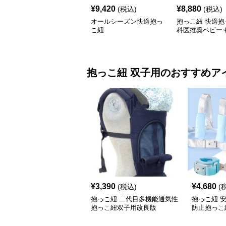
¥
9,420
¥
8,880
(税込)
(税込)
オールシーズン快適抱っ
抱っこ紐 快適抱
こ紐
科医推奨ベビー
抱っこ紐
双子用
のおすすめア
¥
3,390
¥
4,680
(税込)
(
抱っこ紐 二代目多機能通気性
抱っこ紐 
抱っこ紐双子用改良版
防止抱っこ