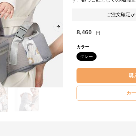
ご注文確定か
Next slide
8,460
円
カラー
グレー
購
カー