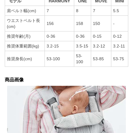
モデル
HARMONY
ONE
MOVE
MINI
肩ベルト幅(cm)
7
8
7
5.5
ウエストベルト長
156
158
150
-
(cm)
推奨年齢(月)
0-36
0-36
0-15
0-12
推奨体重範囲(kg)
3.2-15
3.5-15
3.2-12
3.2-11
53-
推奨身長(cm)
53-100
53-85
53-75
100
商品画像