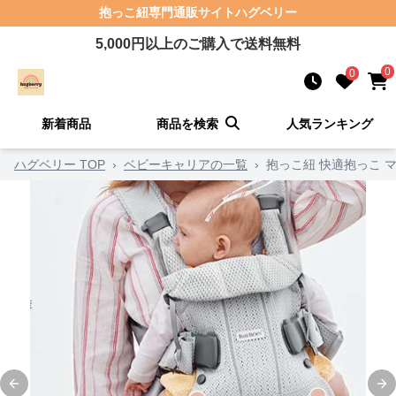
抱っこ紐
専門通販サイト
ハグベリー
5,000
円以上のご購入で送料無料
0
0
新着商品
商品を検索
人気ランキング
ハグベリー TOP
›
ベビーキャリアの一覧
›
抱っこ紐 快適抱っこ 
Previous slide
Ne