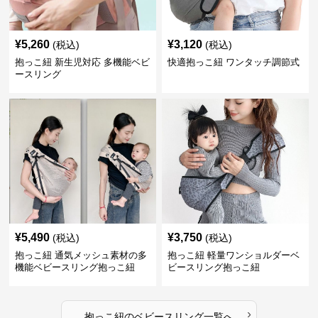
¥
5,260
¥
3,120
(税込)
(税込)
抱っこ紐 新生児対応 多機能ベビ
快適抱っこ紐 ワンタッチ調節式
ースリング
¥
5,490
¥
3,750
(税込)
(税込)
抱っこ紐 通気メッシュ素材の多
抱っこ紐 軽量ワンショルダーベ
機能ベビースリング抱っこ紐
ビースリング抱っこ紐
›
抱っこ紐
の
ベビースリング
一覧へ