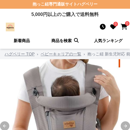
抱っこ紐
専門通販サイト
ハグベリー
5,000
円以上のご購入で送料無料
0
0
新着商品
商品を検索
人気ランキング
ハグベリー TOP
›
ベビーキャリアの一覧
›
抱っこ紐 新生児対応 
Previous slide
Ne