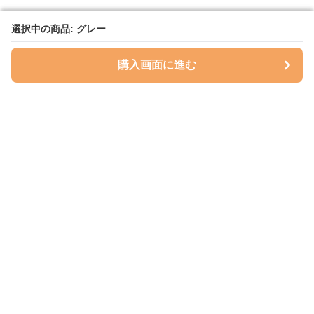
選択中の商品: グレー
選択中の商品: グレー
購入画面に進む
購入画面に進む
ハグベリー
について
会社概要