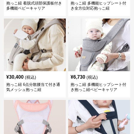
抱っこ紐 着脱式頭部保護板付き
抱っこ紐 多機能ヒップシート付
多機能ベビーキャリア
き全方位対応抱っこ紐
¥
30,400
¥
6,730
(税込)
(税込)
抱っこ紐 6点分散腰当て付き通
抱っこ紐 多機能ヒップシート付
気メッシュ抱っこ紐
き抱っこ紐ベビーキャリア