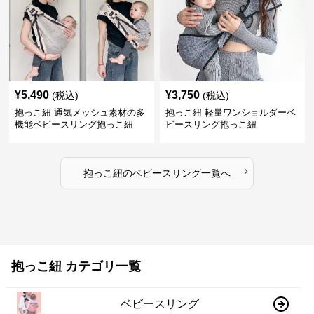
¥
5,490
¥
3,750
(税込)
(税込)
抱っこ紐 通気メッシュ素材の多
抱っこ紐 軽量ワンショルダーベ
機能ベビースリング抱っこ紐
ビースリング抱っこ紐
›
抱っこ紐
の
ベビースリング
一覧へ
抱っこ紐 カテゴリ一覧
ベビースリング