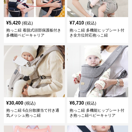
¥
5,420
¥
7,410
(税込)
(税込)
抱っこ紐 着脱式頭部保護板付き
抱っこ紐 多機能ヒップシート付
多機能ベビーキャリア
き全方位対応抱っこ紐
¥
30,400
¥
6,730
(税込)
(税込)
抱っこ紐 6点分散腰当て付き通
抱っこ紐 多機能ヒップシート付
気メッシュ抱っこ紐
き抱っこ紐ベビーキャリア