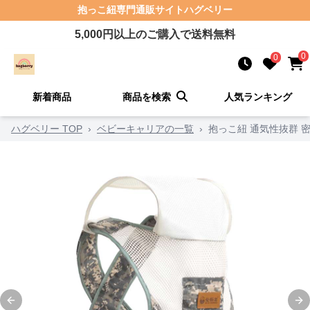
抱っこ紐
専門通販サイト
ハグベリー
5,000
円以上のご購入で送料無料
0
0
新着商品
商品を検索
人気ランキング
ハグベリー TOP
›
ベビーキャリアの一覧
›
抱っこ紐 通気性抜群 
Previous slide
Ne