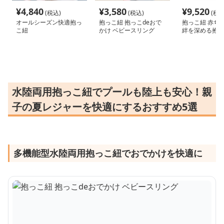
¥
4,840
¥
3,580
¥
9,520
(税込)
(税込)
(税込
オールシーズン快適抱っ
抱っこ紐 抱っこdeおで
抱っこ紐 赤ち
こ紐
かけ ベビースリング
絆を深める抱っ
水陸両用抱っこ紐でプールも陸上も安心！親
子の夏レジャーを快適にするおすすめ5選
多機能型水陸両用抱っこ紐でおでかけを快適に