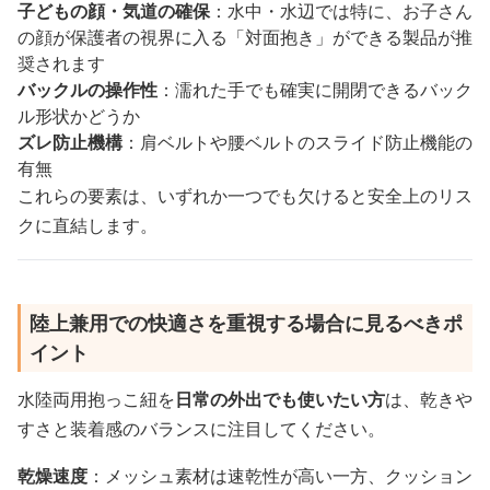
子どもの顔・気道の確保
：水中・水辺では特に、お子さん
の顔が保護者の視界に入る「対面抱き」ができる製品が推
奨されます
バックルの操作性
：濡れた手でも確実に開閉できるバック
ル形状かどうか
ズレ防止機構
：肩ベルトや腰ベルトのスライド防止機能の
有無
これらの要素は、いずれか一つでも欠けると安全上のリス
クに直結します。
陸上兼用での快適さを重視する場合に見るべきポ
イント
水陸両用抱っこ紐を
日常の外出でも使いたい方
は、乾きや
すさと装着感のバランスに注目してください。
乾燥速度
：メッシュ素材は速乾性が高い一方、クッション