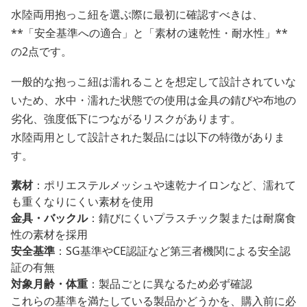
水陸両用抱っこ紐を選ぶ際に最初に確認すべきは、
**「安全基準への適合」と「素材の速乾性・耐水性」**
の2点です。
一般的な抱っこ紐は濡れることを想定して設計されていな
いため、水中・濡れた状態での使用は金具の錆びや布地の
劣化、強度低下につながるリスクがあります。
水陸両用として設計された製品には以下の特徴がありま
す。
素材
：ポリエステルメッシュや速乾ナイロンなど、濡れて
も重くなりにくい素材を使用
金具・バックル
：錆びにくいプラスチック製または耐腐食
性の素材を採用
安全基準
：SG基準やCE認証など第三者機関による安全認
証の有無
対象月齢・体重
：製品ごとに異なるため必ず確認
これらの基準を満たしている製品かどうかを、購入前に必