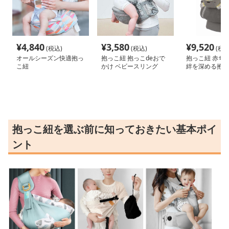
¥
4,840
¥
3,580
¥
9,520
(税込)
(税込)
(税込
オールシーズン快適抱っ
抱っこ紐 抱っこdeおで
抱っこ紐 赤ち
こ紐
かけ ベビースリング
絆を深める抱っ
抱っこ紐を選ぶ前に知っておきたい基本ポイ
ント