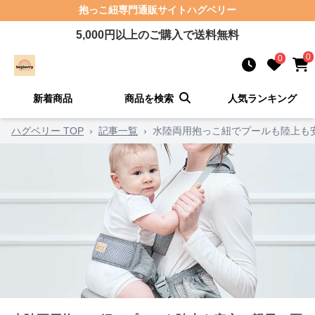
抱っこ紐
専門通販サイト
ハグベリー
5,000
円以上のご購入で送料無料
0
0
新着商品
商品を検索
人気ランキング
ハグベリー TOP
›
記事一覧
›
水陸両用抱っこ紐でプールも陸上も