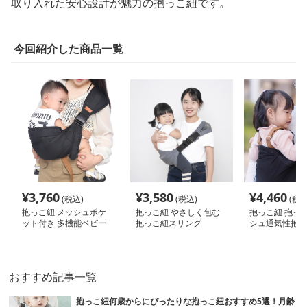
取り入れた安心設計が魅力の抱っこ紐です。
今回紹介した商品一覧
¥
3,760
¥
3,580
¥
4,460
(税込)
(税込)
(税込
抱っこ紐 メッシュポケ
抱っこ紐 やさしく包む
抱っこ紐 抱っこ
ット付き 多機能ベビー
抱っこ紐スリング
シュ通気性抱っ
キャリア
グ
おすすめ記事一覧
抱っこ紐何歳からにぴったりな抱っこ紐おすすめ5選！月齢