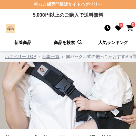
抱っこ紐
専門通販サイト
ハグベリー
5,000
円以上のご購入で送料無料
0
0
新着商品
商品を検索
人気ランキング
ハグベリー TOP
›
記事一覧
›
前バックル式の抱っこ紐おすすめ5