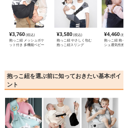
¥
3,760
¥
3,580
¥
4,460
(税込)
(税込)
(税込
抱っこ紐 メッシュポケ
抱っこ紐 やさしく包む
抱っこ紐 抱っこ
ット付き 多機能ベビー
抱っこ紐スリング
シュ通気性抱っ
キャリア
グ
抱っこ紐を選ぶ前に知っておきたい基本ポイ
ント