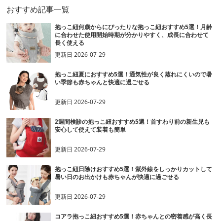
おすすめ記事一覧
抱っこ紐何歳からにぴったりな抱っこ紐おすすめ5選！月齢
に合わせた使用開始時期が分かりやすく、成長に合わせて
長く使える
更新日
2026-07-29
抱っこ紐夏におすすめ5選！通気性が良く蒸れにくいので暑
い季節も赤ちゃんと快適に過ごせる
更新日
2026-07-29
2週間検診の抱っこ紐おすすめ5選！首すわり前の新生児も
安心して使えて装着も簡単
更新日
2026-07-29
抱っこ紐日除けおすすめ5選！紫外線をしっかりカットして
暑い日のお出かけも赤ちゃんが快適に過ごせる
更新日
2026-07-29
コアラ抱っこ紐おすすめ5選！赤ちゃんとの密着感が高く長