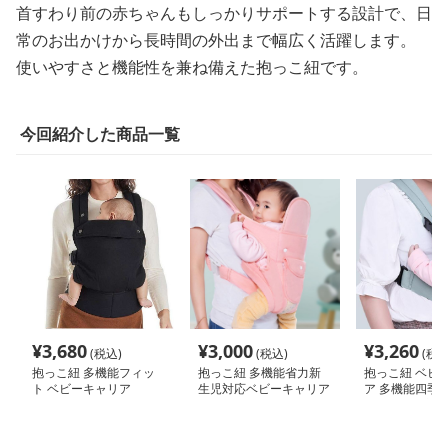
首すわり前の赤ちゃんもしっかりサポートする設計で、日
常のお出かけから長時間の外出まで幅広く活躍します。
使いやすさと機能性を兼ね備えた抱っこ紐です。
今回紹介した商品一覧
¥
3,680
¥
3,000
¥
3,260
(税込)
(税込)
(税込
抱っこ紐 多機能フィッ
抱っこ紐 多機能省力新
抱っこ紐 ベビ
ト ベビーキャリア
生児対応ベビーキャリア
ア 多機能四季
ーキャリア新生