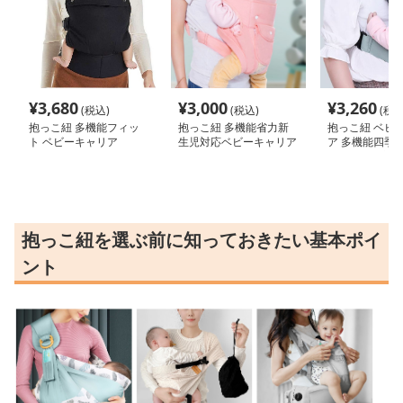
¥
3,680
¥
3,000
¥
3,260
(税込)
(税込)
(税込
抱っこ紐 多機能フィッ
抱っこ紐 多機能省力新
抱っこ紐 ベビ
ト ベビーキャリア
生児対応ベビーキャリア
ア 多機能四季
ーキャリア新生
抱っこ紐を選ぶ前に知っておきたい基本ポイ
ント