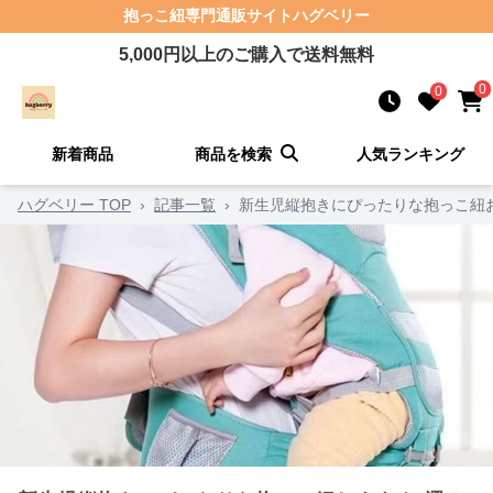
抱っこ紐
専門通販サイト
ハグベリー
5,000
円以上のご購入で送料無料
0
0
新着商品
商品を検索
人気ランキング
ハグベリー TOP
›
記事一覧
›
新生児縦抱きにぴったりな抱っこ紐