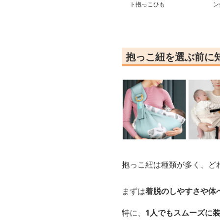
ト抱っこひも
ン
抱っこ紐を選ぶ前に
抱っこ紐は種類が多く、ど
まずは
着脱のしやすさや体
特に、
1人でもスムーズに