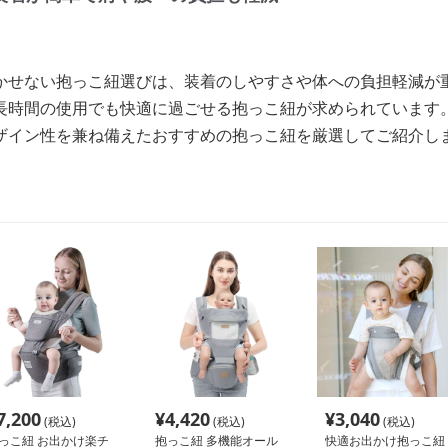
かせない抱っこ紐選びは、装着のしやすさや体への負担軽減が
長時間の使用でも快適に過ごせる抱っこ紐が求められています
ザイン性を兼ね備えたおすすめの抱っこ紐を厳選してご紹介し
7,200
¥
4,420
¥
3,040
(税込)
(税込)
(税込)
っこ紐 お出かけ楽チ
抱っこ紐 多機能オール
快適お出かけ抱っこ紐