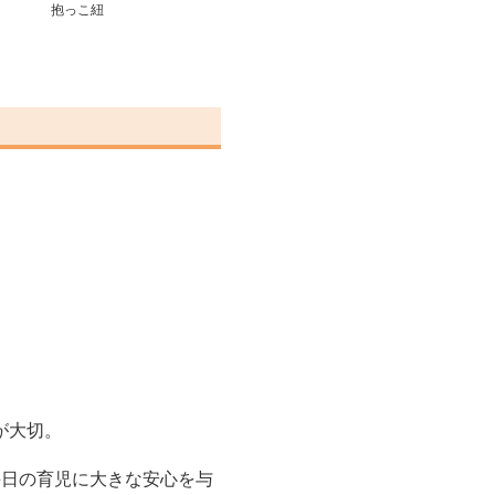
抱っこ紐
が大切。
毎日の育児に大きな安心を与