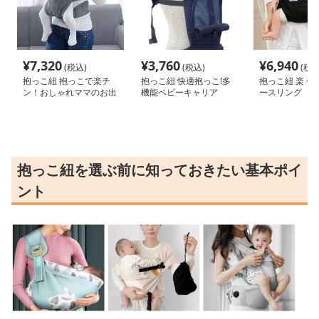
¥
7,320
¥
3,760
¥
6,940
(税込)
(税込)
(税込
抱っこ紐 抱っこで楽チ
抱っこ紐 快適抱っこ!多
抱っこ紐 楽々
ン！おしゃれママのお出
機能ベビーキャリア
ースリング
かけスリング
抱っこ紐を選ぶ前に知っておきたい基本ポイ
ント