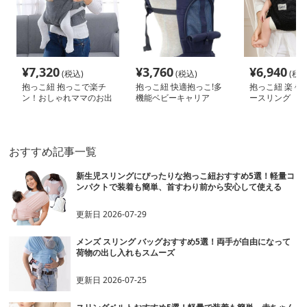
¥
7,320
¥
3,760
¥
6,940
(税込)
(税込)
(税込
抱っこ紐 抱っこで楽チ
抱っこ紐 快適抱っこ!多
抱っこ紐 楽々
ン！おしゃれママのお出
機能ベビーキャリア
ースリング
かけスリング
おすすめ記事一覧
新生児スリングにぴったりな抱っこ紐おすすめ5選！軽量コ
ンパクトで装着も簡単、首すわり前から安心して使える
更新日
2026-07-29
メンズ スリング バッグおすすめ5選！両手が自由になって
荷物の出し入れもスムーズ
更新日
2026-07-25