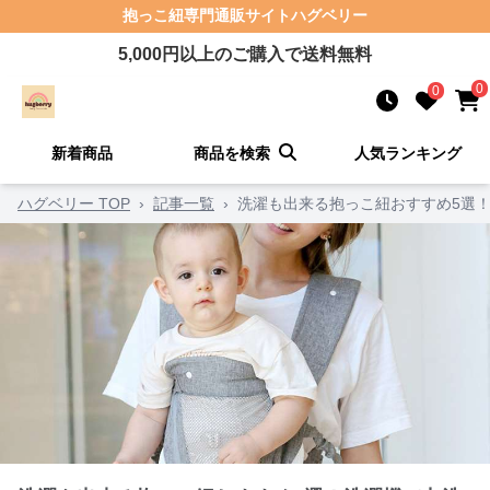
抱っこ紐
専門通販サイト
ハグベリー
5,000
円以上のご購入で送料無料
0
0
新着商品
商品を検索
人気ランキング
ハグベリー TOP
›
記事一覧
›
洗濯も出来る抱っこ紐おすすめ5選