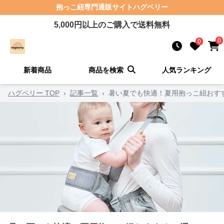
抱っこ紐
専門通販サイト
ハグベリー
5,000
円以上のご購入で送料無料
0
0
新着商品
商品を検索
人気ランキング
ハグベリー TOP
›
記事一覧
›
暑い夏でも快適！夏用抱っこ紐おすす