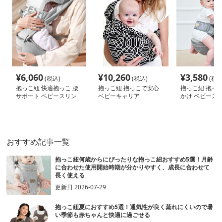
¥
6,060
¥
10,260
¥
3,580
(税込)
(税込)
(税込
抱っこ紐 快適抱っこ 腰
抱っこ紐 抱っこで安心
抱っこ紐 抱っこ
サポート ベビースリン
ベビーキャリア
かけ ベビース
グ
おすすめ記事一覧
抱っこ紐何歳からにぴったりな抱っこ紐おすすめ5選！月齢
に合わせた使用開始時期が分かりやすく、成長に合わせて
長く使える
更新日
2026-07-29
抱っこ紐夏におすすめ5選！通気性が良く蒸れにくいので暑
い季節も赤ちゃんと快適に過ごせる