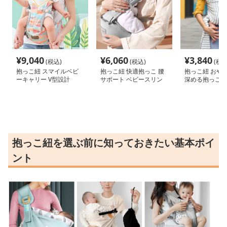
¥
9,040
¥
6,060
¥
3,840
(税込)
(税込)
(税込
抱っこ紐 スマイルベビ
抱っこ紐 快適抱っこ 腰
抱っこ紐 おや
ーキャリー V型設計
サポート ベビースリン
深める抱っこ布
グ
抱っこ紐を選ぶ前に知っておきたい基本ポイ
ント