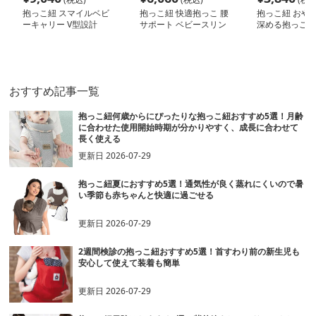
抱っこ紐 スマイルベビ
抱っこ紐 快適抱っこ 腰
抱っこ紐 おや
ーキャリー V型設計
サポート ベビースリン
深める抱っこ布
グ
おすすめ記事一覧
抱っこ紐何歳からにぴったりな抱っこ紐おすすめ5選！月齢
に合わせた使用開始時期が分かりやすく、成長に合わせて
長く使える
更新日
2026-07-29
抱っこ紐夏におすすめ5選！通気性が良く蒸れにくいので暑
い季節も赤ちゃんと快適に過ごせる
更新日
2026-07-29
2週間検診の抱っこ紐おすすめ5選！首すわり前の新生児も
安心して使えて装着も簡単
更新日
2026-07-29