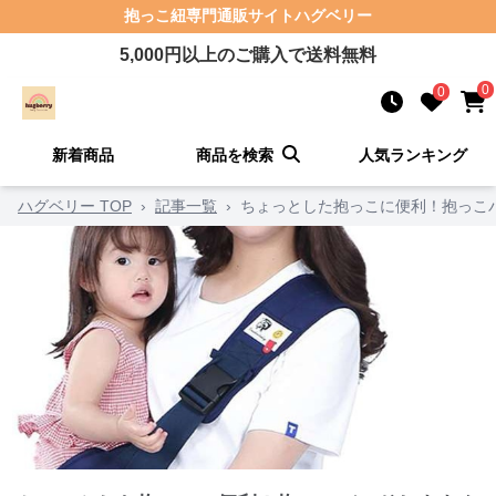
抱っこ紐
専門通販サイト
ハグベリー
5,000
円以上のご購入で送料無料
0
0
新着商品
商品を検索
人気ランキング
ハグベリー TOP
›
記事一覧
›
ちょっとした抱っこに便利！抱っこバ