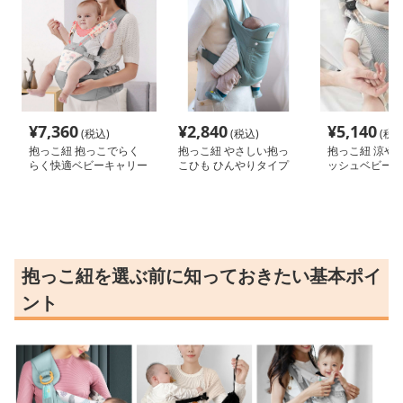
¥
7,360
¥
2,840
¥
5,140
(税込)
(税込)
(税込
抱っこ紐 抱っこでらく
抱っこ紐 やさしい抱っ
抱っこ紐 涼や
らく快適ベビーキャリー
こひも ひんやりタイプ
ッシュベビース
抱っこ紐を選ぶ前に知っておきたい基本ポイ
ント