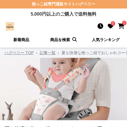
抱っこ紐
専門通販サイト
ハグベリー
5,000
円以上のご購入で送料無料
0
0
新着商品
商品を検索
人気ランキング
ハグベリー TOP
›
記事一覧
›
夏も快適な抱っこ紐でおしゃれコー