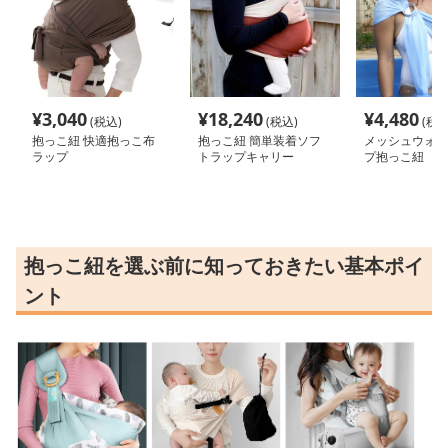
¥
3,040
¥
18,240
¥
4,480
(税込)
(税込)
(税込
抱っこ紐 快適抱っこ布
抱っこ紐 簡単装着ソフ
メッシュウォー
ラップ
トラップキャリー
プ抱っこ紐
抱っこ紐を選ぶ前に知っておきたい基本ポイ
ント