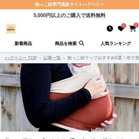
抱っこ紐
専門通販サイト
ハグベリー
5,000
円以上のご購入で送料無料
0
0
新着商品
商品を検索
人気ランキング
ハグベリー TOP
›
記事一覧
›
抱っこ紐ラップおすすめ5選！布で