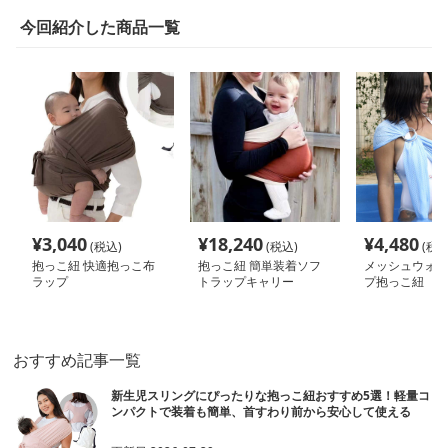
今回紹介した商品一覧
¥
3,040
¥
18,240
¥
4,480
(税込)
(税込)
(税込
抱っこ紐 快適抱っこ布
抱っこ紐 簡単装着ソフ
メッシュウォー
ラップ
トラップキャリー
プ抱っこ紐
おすすめ記事一覧
新生児スリングにぴったりな抱っこ紐おすすめ5選！軽量コ
ンパクトで装着も簡単、首すわり前から安心して使える