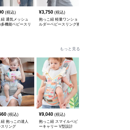
90
¥
3,750
¥
4,850
(税込)
(税込)
(税込)
こ紐 通気メッシュ
抱っこ紐 軽量ワンショ
抱っこ紐 軽量メッシュ
の多機能ベビースリ
ルダーベビースリング抱
素材の収納袋付きベビー
抱っこ紐
っこ紐
スリング
もっと見る
660
¥
9,040
¥
6,060
(税込)
(税込)
(税込)
こ紐 抱っこの達人
抱っこ紐 スマイルベビ
抱っこ紐 快適抱っこ 腰
ースリング
ーキャリー V型設計
サポート ベビースリン