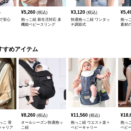
¥
5,260
¥
3,120
¥
5,4
)
(税込)
(税込)
で安心
抱っこ紐 新生児対応 多
快適抱っこ紐 ワンタッ
抱っ
機能ベビースリング
チ調節式
素材
ング
すすめアイテム
¥
8,260
¥
11,560
¥
18,
(税込)
(税込)
っこ 骨
オールシーズン快適抱っ
抱っこ紐 ウエスト楽々
抱っ
キャリア
こ紐
ベビーキャリー
ベビ