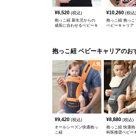
¥
6,520
¥
10,260
(税込)
(税込
抱っこ紐 新生児からの
抱っこ紐 抱っこ
成長に合わせるベビーキ
ベビーキャリア
ャリア
抱っこ紐
ベビーキャリア
のお
人気
¥
9,420
¥
8,880
(税込)
(税込)
オールシーズン快適抱っ
抱っこ紐 快適抱
こ紐
科医推奨ベビー