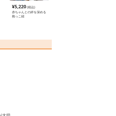
¥
5,220
(税込)
赤ちゃんとの絆を深める
抱っこ紐
が大切。