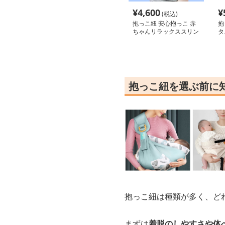
¥
4,600
¥
(税込)
抱っこ紐 安心抱っこ 赤
抱
ちゃんリラックススリン
タ
グ
抱っこ紐を選ぶ前に
抱っこ紐は種類が多く、ど
まずは
着脱のしやすさや体