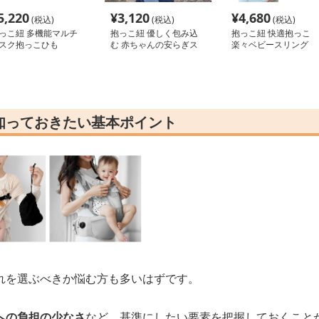
5,220
¥
3,120
¥
4,680
(税込)
(税込)
(税込)
っこ紐 多機能マルチ
抱っこ紐 優しく包み込
抱っこ紐 快適抱っこ
スク抱っこひも
む 赤ちゃんの安らぎス
楽々ベビースリング
リング
知っておきたい基本ポイント
れを選ぶべきか悩む方も多いはずです。
への負担の少なさ
など、基準にしたい要素を把握しておくこと