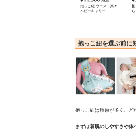
(税込)
抱っこ紐 ウエスト楽々
抱
ベビーキャリー
ら
抱っこ紐を選ぶ前に
抱っこ紐は種類が多く、ど
まずは
着脱のしやすさや体