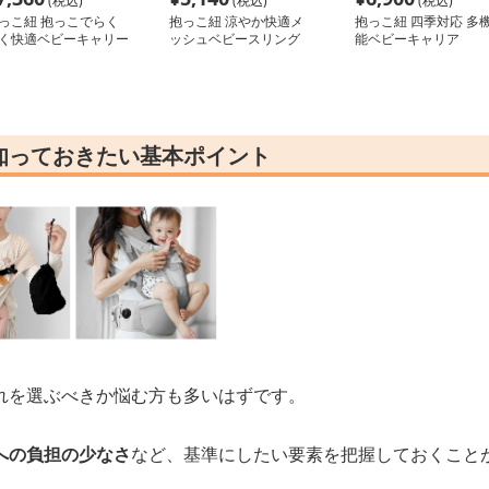
(税込)
(税込)
(税込)
っこ紐 抱っこでらく
抱っこ紐 涼やか快適メ
抱っこ紐 四季対応 多
く快適ベビーキャリー
ッシュベビースリング
能ベビーキャリア
知っておきたい基本ポイント
れを選ぶべきか悩む方も多いはずです。
への負担の少なさ
など、基準にしたい要素を把握しておくこと