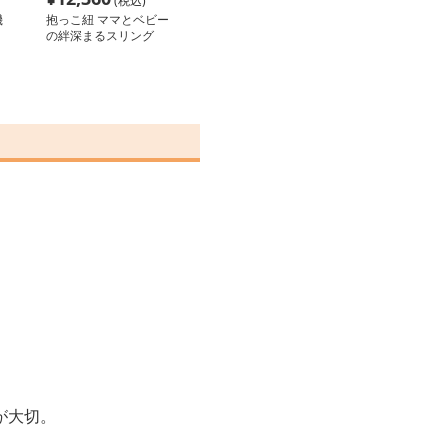
(税込)
機
抱っこ紐 ママとベビー
の絆深まるスリング
が大切。