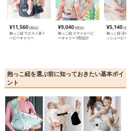
¥
11,560
¥
9,040
¥
5,140
(税込)
(税込)
(税込
抱っこ紐 ウエスト楽々
抱っこ紐 スマイルベビ
抱っこ紐 涼や
ベビーキャリー
ーキャリー V型設計
ッシュベビース
抱っこ紐を選ぶ前に知っておきたい基本ポイ
ント