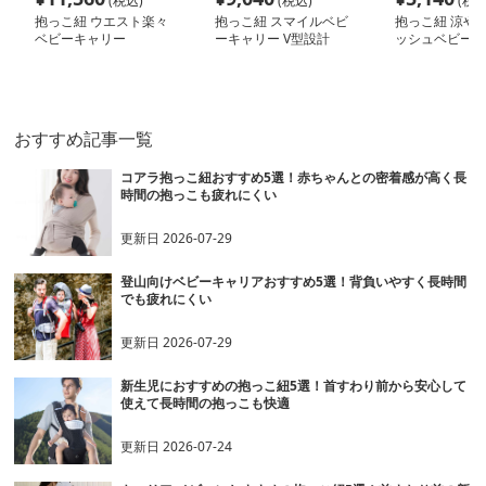
(税込)
(税込)
(税込
抱っこ紐 ウエスト楽々
抱っこ紐 スマイルベビ
抱っこ紐 涼や
ベビーキャリー
ーキャリー V型設計
ッシュベビース
おすすめ記事一覧
コアラ抱っこ紐おすすめ5選！赤ちゃんとの密着感が高く長
時間の抱っこも疲れにくい
更新日
2026-07-29
登山向けベビーキャリアおすすめ5選！背負いやすく長時間
でも疲れにくい
更新日
2026-07-29
新生児におすすめの抱っこ紐5選！首すわり前から安心して
使えて長時間の抱っこも快適
更新日
2026-07-24