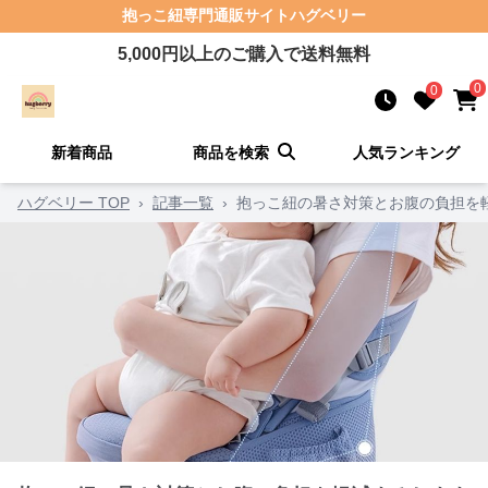
抱っこ紐
専門通販サイト
ハグベリー
5,000
円以上のご購入で送料無料
0
0
新着商品
商品を検索
人気ランキング
ハグベリー TOP
›
記事一覧
›
抱っこ紐の暑さ対策とお腹の負担を