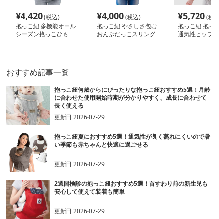
¥
4,420
¥
4,000
¥
5,720
(税込)
(税込)
(税込
抱っこ紐 多機能オール
抱っこ紐 やさしさ包む
抱っこ紐 抱っこ
シーズン抱っこひも
おんぶだっこスリング
通気性ヒップシ
リア
おすすめ記事一覧
抱っこ紐何歳からにぴったりな抱っこ紐おすすめ5選！月齢
に合わせた使用開始時期が分かりやすく、成長に合わせて
長く使える
更新日
2026-07-29
抱っこ紐夏におすすめ5選！通気性が良く蒸れにくいので暑
い季節も赤ちゃんと快適に過ごせる
更新日
2026-07-29
2週間検診の抱っこ紐おすすめ5選！首すわり前の新生児も
安心して使えて装着も簡単
更新日
2026-07-29