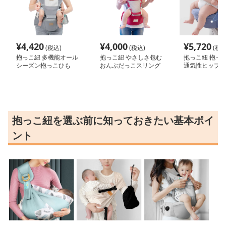
¥
4,420
¥
4,000
¥
5,720
(税込)
(税込)
(税込
抱っこ紐 多機能オール
抱っこ紐 やさしさ包む
抱っこ紐 抱っこ
シーズン抱っこひも
おんぶだっこスリング
通気性ヒップシ
リア
抱っこ紐を選ぶ前に知っておきたい基本ポイ
ント