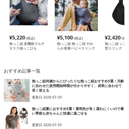
¥
5,220
¥
5,100
¥
2,420
(税込)
(税込)
(税込
抱っこ紐 多機能マルチ
抱っこ紐 抱っこ紐 やわ
抱っこ紐 シン
タスク抱っこひも
らか密着ベビースリング
型スリング
おすすめ記事一覧
抱っこ紐何歳からにぴったりな抱っこ紐おすすめ5選！月齢
に合わせた使用開始時期が分かりやすく、成長に合わせて
長く使える
更新日
2026-07-29
抱っこ紐夏におすすめ5選！通気性が良く蒸れにくいので暑
い季節も赤ちゃんと快適に過ごせる
更新日
2026-07-29