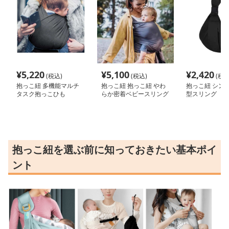
¥
5,220
¥
5,100
¥
2,420
(税込)
(税込)
(税込
抱っこ紐 多機能マルチ
抱っこ紐 抱っこ紐 やわ
抱っこ紐 シン
タスク抱っこひも
らか密着ベビースリング
型スリング
抱っこ紐を選ぶ前に知っておきたい基本ポイ
ント