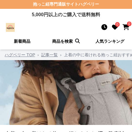
抱っこ紐
専門通販サイト
ハグベリー
5,000
円以上のご購入で送料無料
0
0
新着商品
商品を検索
人気ランキング
ハグベリー TOP
›
記事一覧
›
上着の中に着けれる抱っこ紐おすす