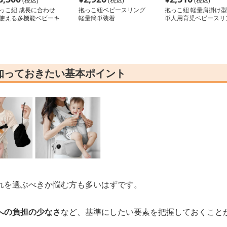
(税込)
(税込)
(税込)
っこ紐 成長に合わせ
抱っこ紐ベビースリング
抱っこ紐 軽量肩掛け型
使える多機能ベビーキ
軽量簡単装着
単人用育児ベビースリ
リア
グ
知っておきたい基本ポイント
れを選ぶべきか悩む方も多いはずです。
への負担の少なさ
など、基準にしたい要素を把握しておくこと