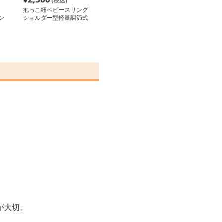
(税込)
抱っこ紐ベビースリング
ン
ショルダー型軽量調節式
が大切。