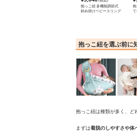
(税込)
抱っこ紐 多機能調節式
抱
斜め掛けベビースリング
て
ャ
抱っこ紐を選ぶ前に
抱っこ紐は種類が多く、ど
まずは
着脱のしやすさや体