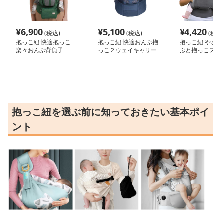
¥
6,900
¥
5,100
¥
4,420
(税込)
(税込)
(税込
抱っこ紐 快適抱っこ
抱っこ紐 快適おんぶ抱
抱っこ紐 やさ
楽々おんぶ背負子
っこ２ウェイキャリー
ぶと抱っこスリ
抱っこ紐を選ぶ前に知っておきたい基本ポイ
ント