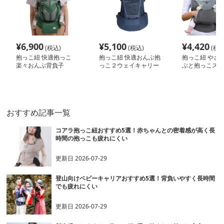
¥
6,900
¥
5,100
¥
4,420
(税込)
(税込)
(税込
抱っこ紐 快適抱っこ
抱っこ紐 快適おんぶ抱
抱っこ紐 やさ
楽々おんぶ背負子
っこ２ウェイキャリー
ぶと抱っこスリ
おすすめ記事一覧
コアラ抱っこ紐おすすめ5選！赤ちゃんとの密着感が高く長
時間の抱っこも疲れにくい
更新日
2026-07-29
登山向けベビーキャリアおすすめ5選！背負いやすく長時間
でも疲れにくい
更新日
2026-07-29