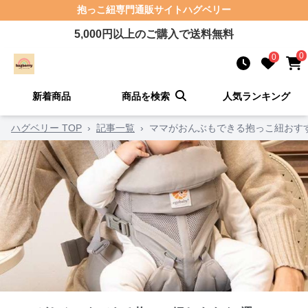
抱っこ紐
専門通販サイト
ハグベリー
5,000
円以上のご購入で送料無料
0
0
新着商品
商品を検索
人気ランキング
ハグベリー TOP
›
記事一覧
›
ママがおんぶもできる抱っこ紐おす