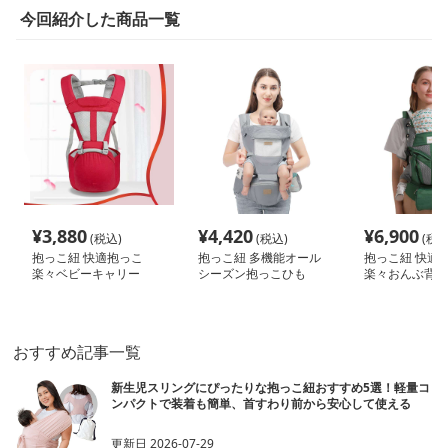
今回紹介した商品一覧
¥
3,880
¥
4,420
¥
6,900
(税込)
(税込)
(税込
抱っこ紐 快適抱っこ
抱っこ紐 多機能オール
抱っこ紐 快適
楽々ベビーキャリー
シーズン抱っこひも
楽々おんぶ背負
おすすめ記事一覧
新生児スリングにぴったりな抱っこ紐おすすめ5選！軽量コ
ンパクトで装着も簡単、首すわり前から安心して使える
更新日
2026-07-29