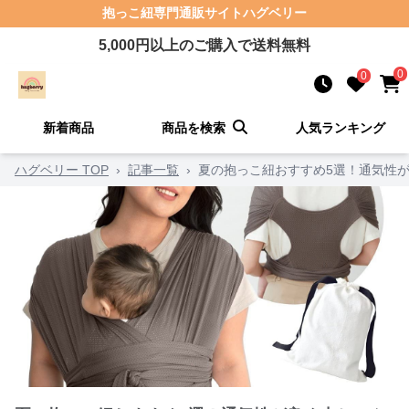
抱っこ紐
専門通販サイト
ハグベリー
5,000
円以上のご購入で送料無料
0
0
新着商品
商品を検索
人気ランキング
ハグベリー TOP
›
記事一覧
›
夏の抱っこ紐おすすめ5選！通気性