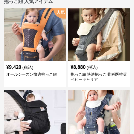
抱っこ紐 人気アイテム
人気
¥
9,420
¥
8,880
(税込)
(税込)
オールシーズン快適抱っこ紐
抱っこ紐 快適抱っこ 骨科医推奨
ベビーキャリア