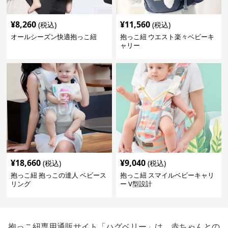
¥
8,260
¥
11,560
(税込)
(税込)
オールシーズン快適抱っこ紐
抱っこ紐 ウエスト楽々ベビーキ
ャリー
¥
18,660
¥
9,040
(税込)
(税込)
抱っこ紐 抱っこの達人 ベビース
抱っこ紐 スマイルベビーキャリ
リング
ー V型設計
抱っこ紐専用通販サイト「ハグベリー」は、赤ちゃんとの