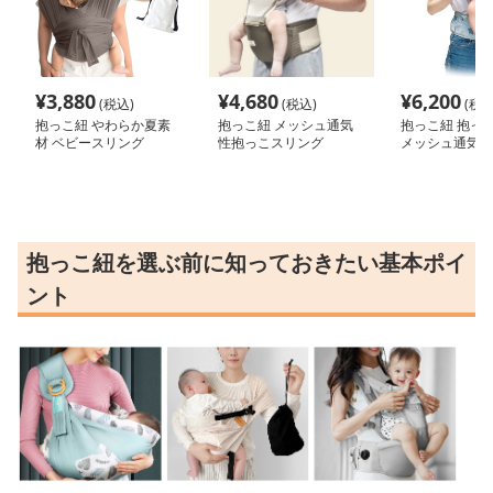
¥
3,880
¥
4,680
¥
6,200
(税込)
(税込)
(税込
抱っこ紐 やわらか夏素
抱っこ紐 メッシュ通気
抱っこ紐 抱っこ
材 ベビースリング
性抱っこスリング
メッシュ通気性
ャリア
抱っこ紐を選ぶ前に知っておきたい基本ポイ
ント