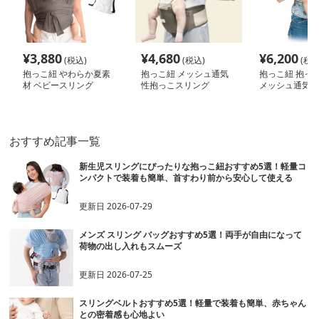
¥
3,880
¥
4,680
¥
6,200
(税込)
(税込)
(税込
抱っこ紐 やわらか夏素
抱っこ紐 メッシュ通気
抱っこ紐 抱っこ
材 ベビースリング
性抱っこスリング
メッシュ通気性
ャリア
おすすめ記事一覧
新生児スリングにぴったりな抱っこ紐おすすめ5選！軽量コ
ンパクトで装着も簡単、首すわり前から安心して使える
更新日
2026-07-29
メンズ スリング バッグおすすめ5選！両手が自由になって
荷物の出し入れもスムーズ
更新日
2026-07-25
スリングベルトおすすめ5選！軽量で装着も簡単、赤ちゃん
との密着感も心地よい