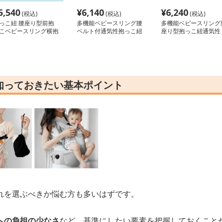
5,540
¥
6,140
¥
6,240
(税込)
(税込)
(税込)
っこ紐 腰座り型前抱
多機能ベビースリング腰
多機能ベビースリング
こベビースリング横抱
ベルト付通気性抱っこ紐
座り型抱っこ紐通気性
対応
知っておきたい基本ポイント
れを選ぶべきか悩む方も多いはずです。
への負担の少なさ
など、基準にしたい要素を把握しておくこと