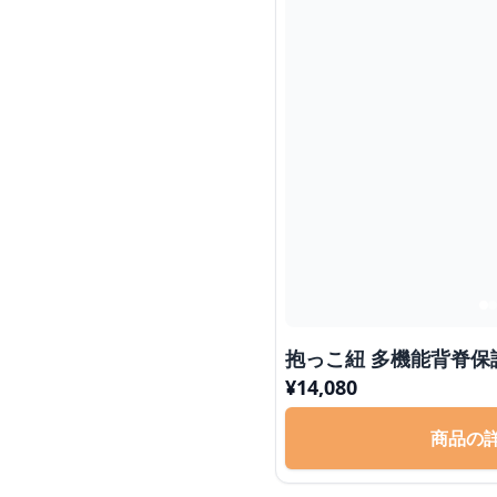
抱っこ紐 多機能背脊保
¥
14,080
商品の