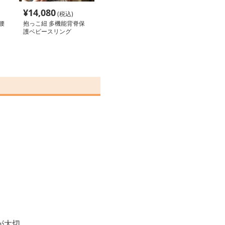
¥
14,080
(税込)
腰
抱っこ紐 多機能背脊保
護ベビースリング
が大切。