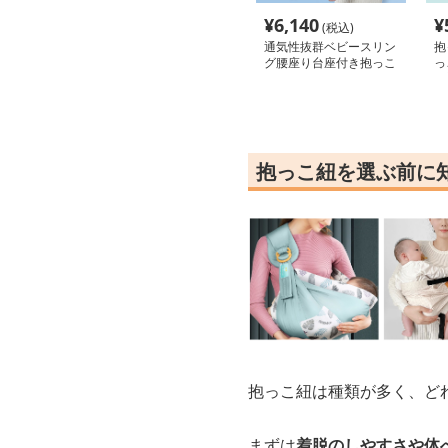
¥
6,140
¥
(税込)
通気性抜群ベビースリン
抱
グ腰座り台座付き抱っこ
っ
紐
き
抱っこ紐を選ぶ前に
抱っこ紐は種類が多く、ど
まずは
着脱のしやすさや体