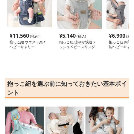
¥
11,560
¥
5,140
¥
6,900
(税込)
(税込)
(税込
抱っこ紐 ウエスト楽々
抱っこ紐 涼やか快適メ
抱っこ紐 四季対
ベビーキャリー
ッシュベビースリング
能ベビーキャリ
抱っこ紐を選ぶ前に知っておきたい基本ポイ
ント