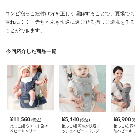
コンビ抱っこ紐付け方を正しく理解することで、夏場でも
蒸れにくく、赤ちゃんも快適に過ごせる抱っこ環境を作る
ことができます。
今回紹介した商品一覧
¥
11,560
¥
5,140
¥
6,900
(税込)
(税込)
(税込
抱っこ紐 ウエスト楽々
抱っこ紐 涼やか快適メ
抱っこ紐 四季対
ベビーキャリー
ッシュベビースリング
能ベビーキャリ