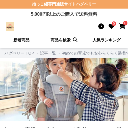
抱っこ紐
専門通販サイト
ハグベリー
5,000
円以上のご購入で送料無料
0
0
新着商品
商品を検索
人気ランキング
ハグベリー TOP
›
記事一覧
›
初めての育児でも安心らくらく装着