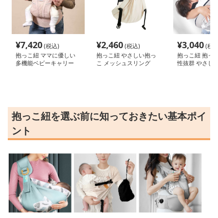
¥
7,420
¥
2,460
¥
3,040
(税込)
(税込)
(税込
抱っこ紐 ママに優しい
抱っこ紐 やさしい抱っ
抱っこ紐 抱っこ
多機能ベビーキャリー
こ メッシュスリング
性抜群 やさし
ポケット
抱っこ紐を選ぶ前に知っておきたい基本ポイ
ント