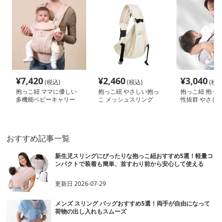
¥
7,420
¥
2,460
¥
3,040
(税込)
(税込)
(税込
抱っこ紐 ママに優しい
抱っこ紐 やさしい抱っ
抱っこ紐 抱っこ
多機能ベビーキャリー
こ メッシュスリング
性抜群 やさし
ポケット
おすすめ記事一覧
新生児スリングにぴったりな抱っこ紐おすすめ5選！軽量コ
ンパクトで装着も簡単、首すわり前から安心して使える
更新日
2026-07-29
メンズ スリング バッグおすすめ5選！両手が自由になって
荷物の出し入れもスムーズ