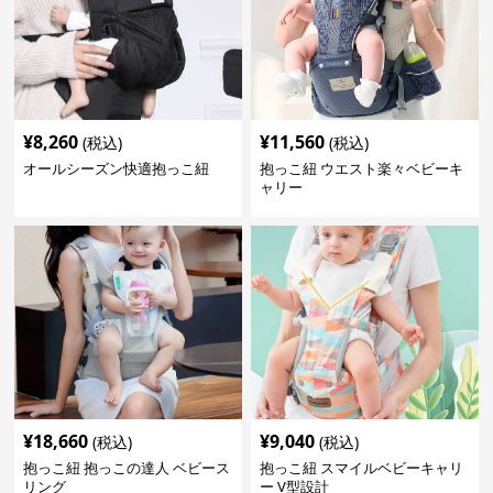
¥
8,260
¥
11,560
(税込)
(税込)
オールシーズン快適抱っこ紐
抱っこ紐 ウエスト楽々ベビーキ
ャリー
¥
18,660
¥
9,040
(税込)
(税込)
抱っこ紐 抱っこの達人 ベビース
抱っこ紐 スマイルベビーキャリ
リング
ー V型設計