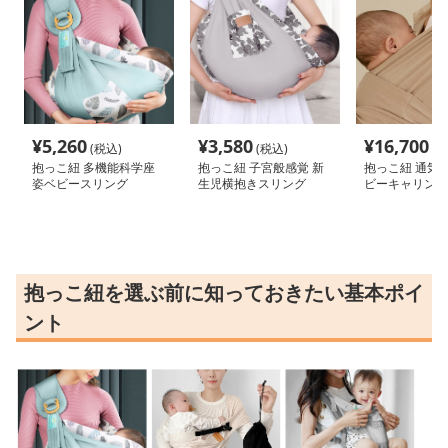
¥
5,260
¥
3,580
¥
16,700
(税込)
(税込)
(税
抱っこ紐 多機能科学座
抱っこ紐 子宮般感覚 新
抱っこ紐 通気
姿ベビースリング
生児横抱きスリング
ビーキャリング
抱っこ紐を選ぶ前に知っておきたい基本ポイ
ント