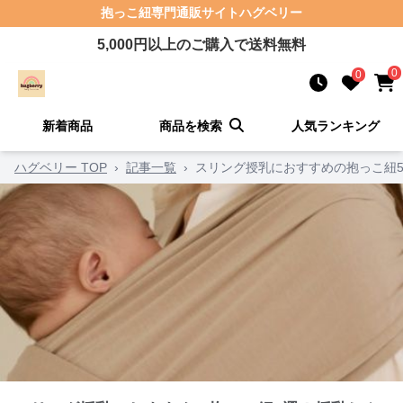
抱っこ紐
専門通販サイト
ハグベリー
5,000
円以上のご購入で送料無料
0
0
新着商品
商品を検索
人気ランキング
ハグベリー TOP
›
記事一覧
›
スリング授乳におすすめの抱っこ紐