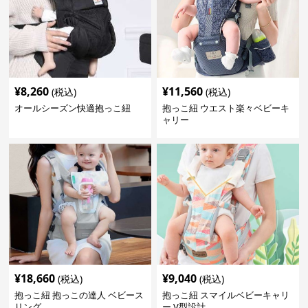
¥
8,260
¥
11,560
(税込)
(税込)
オールシーズン快適抱っこ紐
抱っこ紐 ウエスト楽々ベビーキ
ャリー
¥
18,660
¥
9,040
(税込)
(税込)
抱っこ紐 抱っこの達人 ベビース
抱っこ紐 スマイルベビーキャリ
リング
ー V型設計