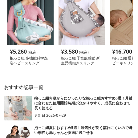
¥
5,260
¥
3,580
¥
16,700
(税込)
(税込)
(税
抱っこ紐 多機能科学座
抱っこ紐 子宮般感覚 新
抱っこ紐 通気
姿ベビースリング
生児横抱きスリング
ビーキャリング
おすすめ記事一覧
抱っこ紐何歳からにぴったりな抱っこ紐おすすめ5選！月齢
に合わせた使用開始時期が分かりやすく、成長に合わせて
長く使える
更新日
2026-07-29
抱っこ紐夏におすすめ5選！通気性が良く蒸れにくいので暑
い季節も赤ちゃんと快適に過ごせる