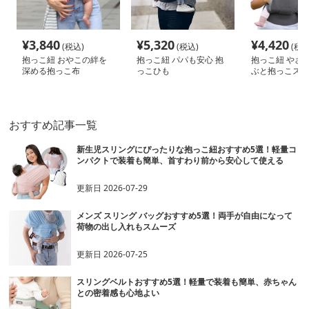
¥
3,840
¥
5,320
¥
4,420
(税込)
(税込)
(税込
抱っこ紐 おやこの絆を
抱っこ紐 パパも安心 抱
抱っこ紐 やさ
深める抱っこ布
っこひも
ぶと抱っこスリ
おすすめ記事一覧
新生児スリングにぴったりな抱っこ紐おすすめ5選！軽量コ
ンパクトで装着も簡単、首すわり前から安心して使える
更新日
2026-07-29
メンズ スリング バッグおすすめ5選！両手が自由になって
荷物の出し入れもスムーズ
更新日
2026-07-25
スリングベルトおすすめ5選！軽量で装着も簡単、赤ちゃん
との密着感も心地よい