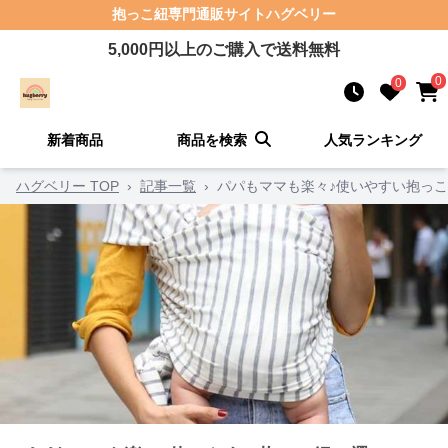
抱っこ紐
専門通販サイト
ハグベリー
5,000
円以上のご購入で送料無料
0
0
新着商品
商品を検索
人気ランキング
ハグベリー TOP
›
記事一覧
›
パパもママも楽々♪使いやすい抱っこ