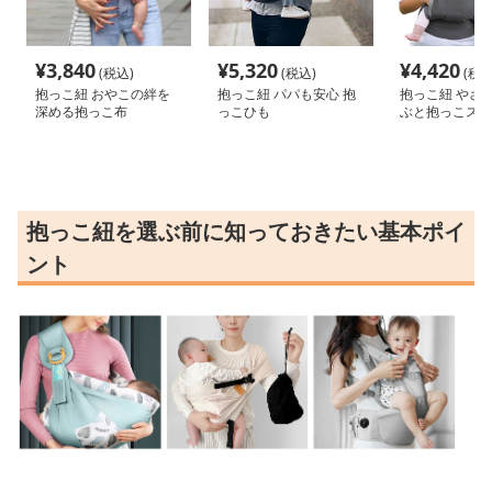
¥
3,840
¥
5,320
¥
4,420
(税込)
(税込)
(税込
抱っこ紐 おやこの絆を
抱っこ紐 パパも安心 抱
抱っこ紐 やさ
深める抱っこ布
っこひも
ぶと抱っこスリ
抱っこ紐を選ぶ前に知っておきたい基本ポイ
ント