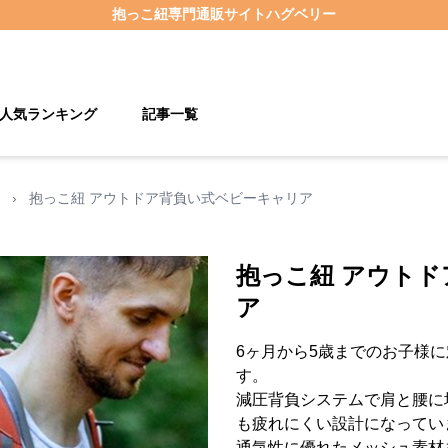
抱っこ紐
専門通販サイト
ハグベリー
人気ランキング
記事一覧
›
抱っこ紐 アウトドア背負い式ベビーキャリア
抱っこ紐 アウト
ア
6ヶ月から5歳までのお子様
す。
減圧背負システムで肩と腰に
も疲れにくい設計になってい
通気性に優れたメッシュ素材