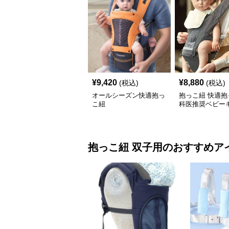
¥
9,420
¥
8,880
(税込)
(税込)
オールシーズン快適抱っ
抱っこ紐 快適抱
こ紐
科医推奨ベビー
抱っこ紐
双子用
のおすすめア