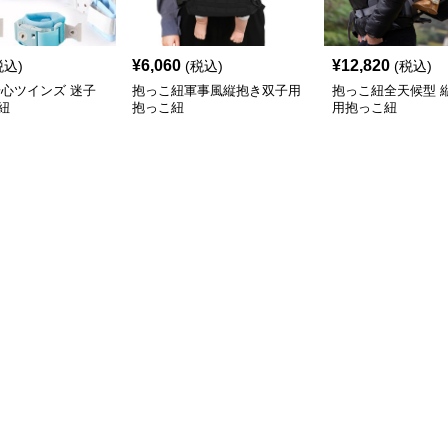
¥
6,060
¥
12,820
税込)
(税込)
(税込)
安心ツインズ 迷子
抱っこ紐軍事風縦抱き双子用
抱っこ紐全天候型 
紐
抱っこ紐
用抱っこ紐