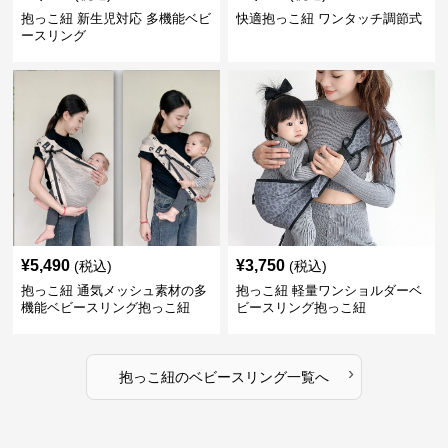
抱っこ紐 新生児対応 多機能ベビ
快適抱っこ紐 ワンタッチ調節式
ースリング
¥
5,490
¥
3,750
(税込)
(税込)
抱っこ紐 通気メッシュ素材の多
抱っこ紐 軽量ワンショルダーベ
機能ベビースリング抱っこ紐
ビースリング抱っこ紐
›
抱っこ紐
の
ベビースリング
一覧へ