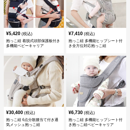
¥
5,420
¥
7,410
(税込)
(税込)
抱っこ紐 着脱式頭部保護板付き
抱っこ紐 多機能ヒップシート付
多機能ベビーキャリア
き全方位対応抱っこ紐
¥
30,400
¥
6,730
(税込)
(税込)
抱っこ紐 6点分散腰当て付き通
抱っこ紐 多機能ヒップシート付
気メッシュ抱っこ紐
き抱っこ紐ベビーキャリア