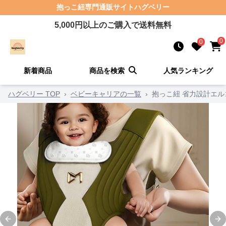
抱っこ紐
専門通販サイト
ハグベリー
5,000
円以上のご購入で送料無料
0
0
新着商品
商品を検索
人気ランキング
ハグベリー TOP
›
ベビーキャリアの一覧
›
抱っこ紐 省力設計エ
Previous slide
Ne