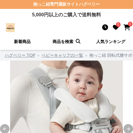
抱っこ紐
専門通販サイト
ハグベリー
5,000
円以上のご購入で送料無料
0
0
新着商品
商品を検索
人気ランキング
ハグベリー TOP
›
ベビーキャリアの一覧
›
抱っこ紐 回転式腰サ
Previous slide
Ne