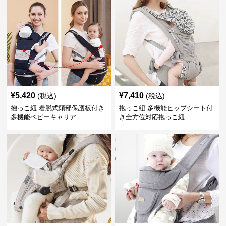
¥
5,420
¥
7,410
(税込)
(税込)
抱っこ紐 着脱式頭部保護板付き
抱っこ紐 多機能ヒップシート付
多機能ベビーキャリア
き全方位対応抱っこ紐