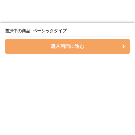
選択中の商品: ベーシックタイプ
選択中の商品: ベーシックタイプ
購入画面に進む
購入画面に進む
ハグベリー
について