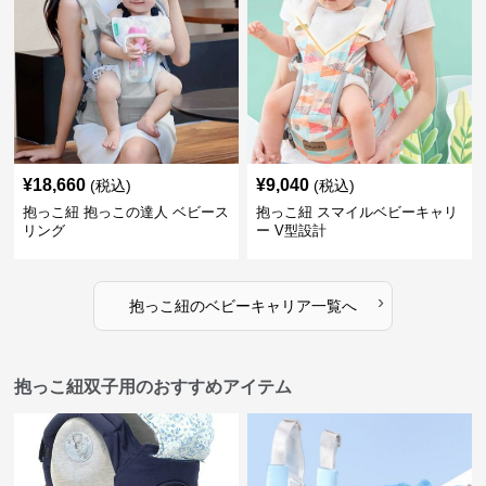
¥
18,660
¥
9,040
(税込)
(税込)
抱っこ紐 抱っこの達人 ベビース
抱っこ紐 スマイルベビーキャリ
リング
ー V型設計
›
抱っこ紐
の
ベビーキャリア
一覧へ
抱っこ紐双子用のおすすめアイテム