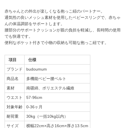
赤ちゃんとの外出が楽しくなる抱っこ紐のパートナー。
通気性の良いメッシュ素材を使用したベビースリングで、赤ちゃ
んの体温調節をサポートします。
腰部分のサポートクッションが親の負担を軽減し、長時間の使用
でも快適です。
便利なポケット付きで小物の収納も可能な抱っこ紐です。
項目
仕様
ブランド
budoumum
商品名
多機能ベビー腰ベルト
素材
南疆綿、ポリエステル繊維
ウエスト
57-96cm
対象年齢
0-36ヶ月
耐荷重
30kg（一括10kg以内）
サイズ
横幅22cm×高さ16cm×厚さ13.5cm