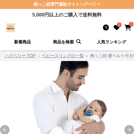
抱っこ紐
専門通販サイト
ハグベリー
5,000
円以上のご購入で送料無料
0
0
新着商品
商品を検索
人気ランキング
ハグベリー TOP
›
ベビースリングの一覧
›
抱っこ紐 腰ベルト付
Previous slide
Ne