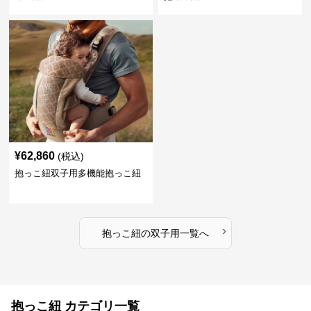
¥
62,860
(税込)
抱っこ紐双子用多機能抱っこ紐
›
抱っこ紐
の
双子用
一覧へ
抱っこ紐 カテゴリ一覧