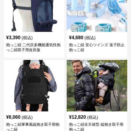
¥
3,390
¥
4,680
(税込)
(税込)
抱っこ紐 二代目多機能通気性抱
抱っこ紐 安心ツインズ 迷子防止
っこ紐双子用改良版
抱っこ紐
¥
6,060
¥
12,820
(税込)
(税込)
抱っこ紐軍事風縦抱き双子用抱
抱っこ紐全天候型 縦抱き双子用
っこ紐
抱っこ紐