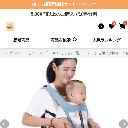
抱っこ紐
専門通販サイト
ハグベリー
5,000
円以上のご購入で送料無料
0
0
新着商品
商品を検索
人気ランキング
ハグベリー TOP
›
ベビーキャリアの一覧
›
メッシュ通気性抱っこ
Previous slide
Ne