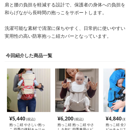
肩と腰の負担を軽減する設計で、保護者の身体への負担を
和らげながら長時間の抱っこをサポートします。
洗濯可能な素材で清潔に保ちやすく、日常的に使いやすい
実用性の高い防寒抱っこ紐カバーとなっています。
今回紹介した商品一覧
¥
5,440
¥
6,200
¥
4,840
(税込)
(税込)
(税込
抱っこ紐 やさしい抱っ
抱っこ紐 抱っこ紐 やさ
抱っこ紐 全方
こ 四季の便利キャリー
しさ包む 四季兼用ベビ
ビーキャリア