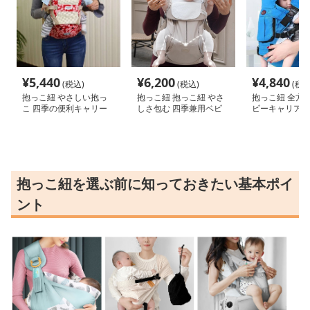
¥
5,440
¥
6,200
¥
4,840
(税込)
(税込)
(税込
抱っこ紐 やさしい抱っ
抱っこ紐 抱っこ紐 やさ
抱っこ紐 全方
こ 四季の便利キャリー
しさ包む 四季兼用ベビ
ビーキャリア
ーホルダー
抱っこ紐を選ぶ前に知っておきたい基本ポイ
ント