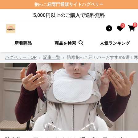
抱っこ紐
専門通販サイト
ハグベリー
5,000
円以上のご購入で送料無料
0
0
新着商品
商品を検索
人気ランキング
ハグベリー TOP
›
記事一覧
›
防寒抱っこ紐カバーおすすめ5選！