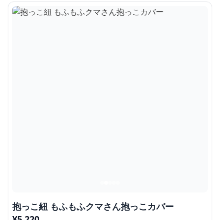
抱っこ紐 もふもふクマさん抱っこカバー
¥
5,220